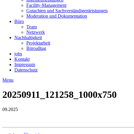
Facility-Management
Gutachten und Sachverständigenleistungen
Moderation und Dokumentation
Büro
Team
Netzwerk
Nachhaltigkeit
Projektarbeit
Büroalltag
jobs
Kontakt
Impressum
Datenschutz
Menu
20250911_121258_1000x750
09.2025