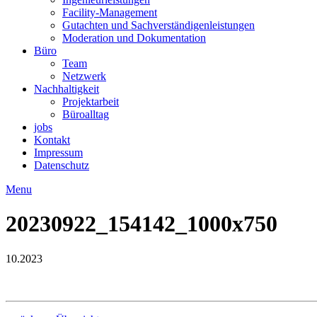
Facility-Management
Gutachten und Sachverständigenleistungen
Moderation und Dokumentation
Büro
Team
Netzwerk
Nachhaltigkeit
Projektarbeit
Büroalltag
jobs
Kontakt
Impressum
Datenschutz
Menu
20230922_154142_1000x750
10.2023