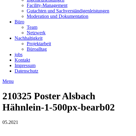
Facility-Management
Gutachten und Sachverständigenleistungen
Moderation und Dokumentation
Büro
Team
Netzwerk
Nachhaltigkeit
Projektarbeit
Büroalltag
jobs
Kontakt
Impressum
Datenschutz
Menu
210325 Poster Alsbach
Hähnlein-1-500px-bearb02
05.2021