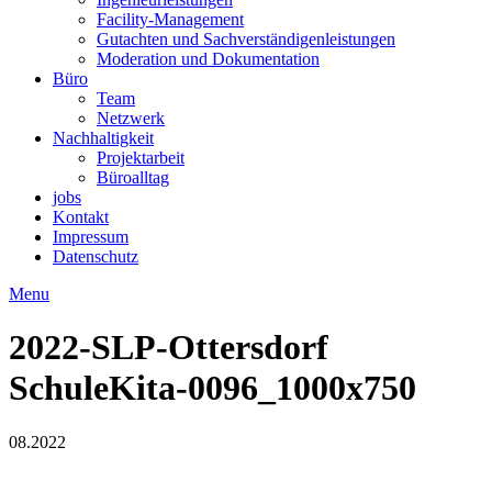
Facility-Management
Gutachten und Sachverständigenleistungen
Moderation und Dokumentation
Büro
Team
Netzwerk
Nachhaltigkeit
Projektarbeit
Büroalltag
jobs
Kontakt
Impressum
Datenschutz
Menu
2022-SLP-Ottersdorf
SchuleKita-0096_1000x750
08.2022