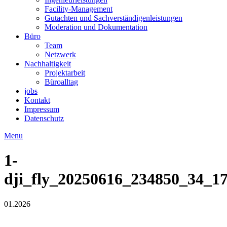
Facility-Management
Gutachten und Sachverständigenleistungen
Moderation und Dokumentation
Büro
Team
Netzwerk
Nachhaltigkeit
Projektarbeit
Büroalltag
jobs
Kontakt
Impressum
Datenschutz
Menu
1-
dji_fly_20250616_234850_34_1
01.2026