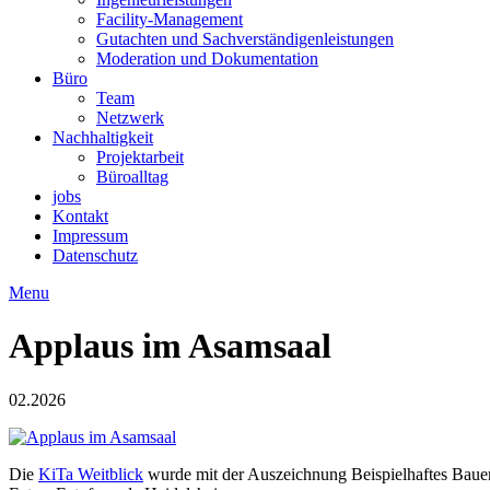
Facility-Management
Gutachten und Sachverständigenleistungen
Moderation und Dokumentation
Büro
Team
Netzwerk
Nachhaltigkeit
Projektarbeit
Büroalltag
jobs
Kontakt
Impressum
Datenschutz
Menu
Applaus im Asamsaal
02.2026
Die
KiTa Weitblick
wurde mit der Auszeichnung Beispielhaftes Bauen 