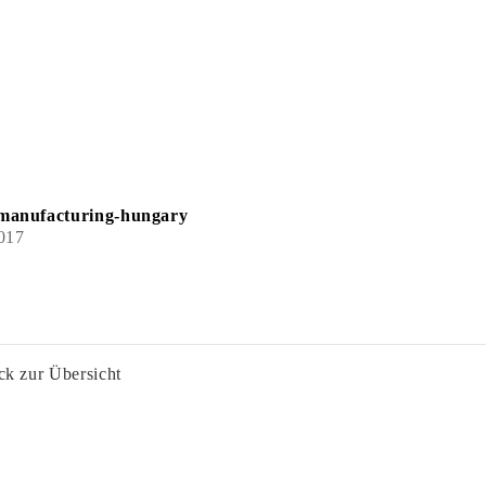
manufacturing-hungary
017
ck zur Übersicht